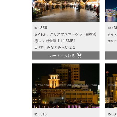
359
3
ID：
ID：
：クリスマスマーケットin横浜
タイトル
タイト
赤レンガ倉庫 1〔1.5MB〕
エリア
：みなとみらい２１
エリア
カートに入れる
315
3
ID：
ID：