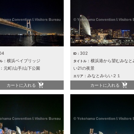
04
302
ID：
：横浜ベイブリッジ
：横浜港から望むみなと
ル
タイトル
：元町/山手/山下公園
い21の夜景
：みなとみらい２１
エリア
カートに入れる
カートに入れる