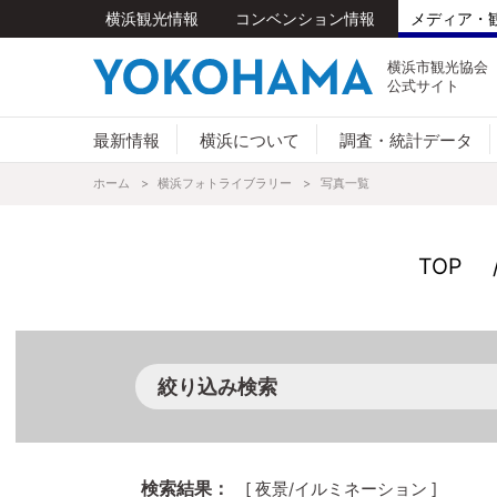
横浜観光情報
コンベンション情報
メディア・
横浜市観光協会
公式サイト
最新情報
横浜について
調査・統計データ
トピックス
横浜の基本情報
横浜フォトライブラリー
横浜が選ばれる理由
ホーム
横浜フォトライブラリー
プレスリリース
横浜へのアクセス
助成事業・支援メニュー
写真一覧
プロモーション動画
これからのYOKO
発祥年表
TOP
絞り込み検索
検索結果：
[ 夜景/イルミネーション ]