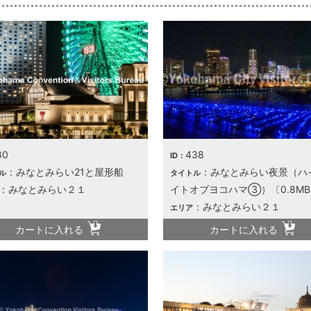
80
438
ID：
：みなとみらい21と屋形船
：みなとみらい夜景（ハ
ル
タイトル
：みなとみらい２１
イトオブヨコハマ③）〔0.8M
：みなとみらい２１
エリア
カートに入れる
カートに入れる