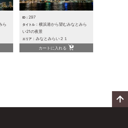
297
ID：
みら
：横浜港から望むみなとみら
タイトル
い21の夜景
：みなとみらい２１
エリア
カートに入れる