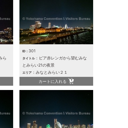
301
ID：
みら
：ピア赤レンガから望むみな
タイトル
とみらい21の夜景
：みなとみらい２１
エリア
カートに入れる