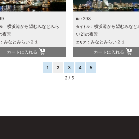
99
298
ID：
：横浜港から望むみなとみら
：横浜港から望むみなと
ル
タイトル
の夜景
い21の夜景
：みなとみらい２１
：みなとみらい２１
エリア
カートに入れる
カートに入れる
1
2
3
4
5
2 / 5