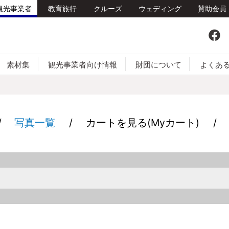
観光事業者
教育旅行
クルーズ
ウェディング
賛助会員
Fa
素材集
観光事業者向け情報
財団について
よくあ
HAMA
モデルコース
資料請求・ダウンロード
イベントカレンダー
サプライヤー情報
公式キャラクター
多言語対応支援メニュ
写真一覧
カートを見る(Myカート)