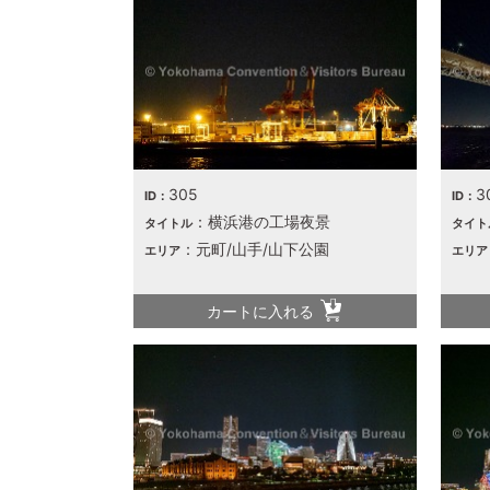
305
3
ID：
ID：
：横浜港の工場夜景
タイトル
タイト
：元町/山手/山下公園
エリア
エリア
カートに入れる