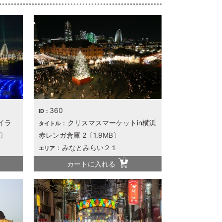
360
ID：
イラ
：クリスマスマーケットin横浜
タイトル
B〕
赤レンガ倉庫 2〔1.9MB〕
：みなとみらい２１
エリア
カートに入れる