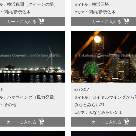
：横浜税関（クイーンの塔）
：横浜三塔
ル
タイトル
：関内/伊勢佐木
：関内/伊勢佐木
エリア
カートに入れる
カートに入れる
10
307
ID：
：ハマウイング（風力発電）
：ロイヤルウイングから
ル
タイトル
：その他
みなとみらい21
：みなとみらい２１
エリア
カートに入れる
カートに入れる