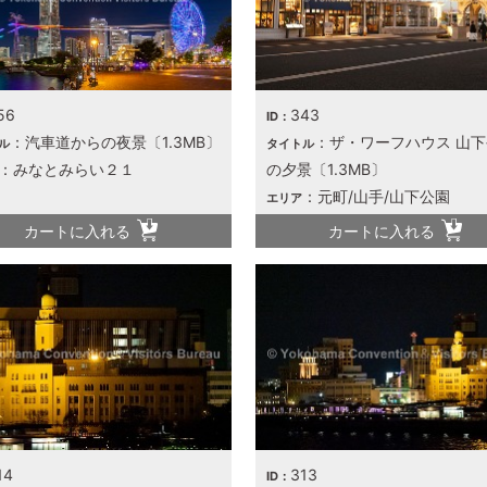
56
343
ID：
：汽車道からの夜景〔1.3MB〕
：ザ・ワーフハウス 山
ル
タイトル
：みなとみらい２１
の夕景〔1.3MB〕
：元町/山手/山下公園
エリア
カートに入れる
カートに入れる
14
313
ID：