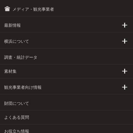
メディア・観光事業者
最新情報
トピックス
横浜について
プレスリリース
横浜の基本情報
調査・統計データ
これからのYOKOHAMA
横浜へのアクセス
素材集
イベントカレンダー
発祥年表
横浜フォトライブラリー
観光事業者向け情報
プロモーション動画
横浜が選ばれる理由
財団について
資料請求・ダウンロード
助成事業・支援メニュー
よくある質問
公式キャラクター
モデルコース
お役立ち情報