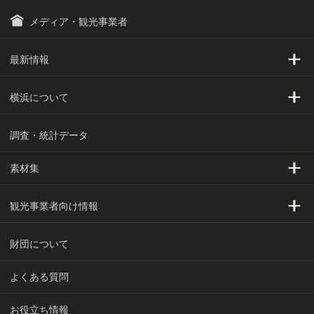
メディア・観光事業者
最新情報
トピックス
横浜について
プレスリリース
横浜の基本情報
調査・統計データ
これからのYOKOHAMA
横浜へのアクセス
素材集
イベントカレンダー
発祥年表
横浜フォトライブラリー
観光事業者向け情報
プロモーション動画
横浜が選ばれる理由
財団について
資料請求・ダウンロード
助成事業・支援メニュー
よくある質問
公式キャラクター
モデルコース
お役立ち情報