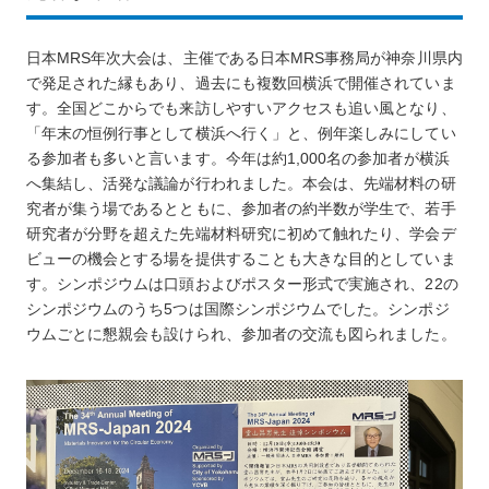
クルーズ
ウェディング
日本MRS年次大会は、主催である日本MRS事務局が神奈川県内
で発足された縁もあり、過去にも複数回横浜で開催されていま
賛助会員
す。全国どこからでも来訪しやすいアクセスも追い風となり、
「年末の恒例行事として横浜へ行く」と、例年楽しみにしてい
財団について
る参加者も多いと言います。今年は約1,000名の参加者が横浜
へ集結し、活発な議論が行われました。本会は、先端材料の研
究者が集う場であるとともに、参加者の約半数が学生で、若手
研究者が分野を超えた先端材料研究に初めて触れたり、学会デ
ビューの機会とする場を提供することも大きな目的としていま
す。シンポジウムは口頭およびポスター形式で実施され、22の
シンポジウムのうち5つは国際シンポジウムでした。シンポジ
ウムごとに懇親会も設けられ、参加者の交流も図られました。