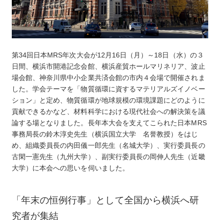
What’s New
関連企業
第34回日本MRS年次大会が12月16日（月）～18日（水）の３
会議参加者向け情報
日間、横浜市開港記念会館、横浜産貿ホールマリネリア、波止
場会館、神奈川県中小企業共済会館の市内４会場で開催されま
した。学会テーマを「物質循環に資するマテリアルズイノベー
お問い合わせ
ション」と定め、物質循環が地球規模の環境課題にどのように
貢献できるかなど、材料科学における現代社会への解決策を議
JP
/
EN
論する場となりました。長年本大会を支えてこられた日本MRS
事務局長の鈴木淳史先生（横浜国立大学 名誉教授）をはじ
観光情報
め、組織委員長の内田儀一郎先生（名城大学）、実行委員長の
古閑一憲先生（九州大学）、副実行委員長の岡伸人先生（近畿
コンベンション情報
大学）に本会への思いを伺いました。
メディア・観光事業者
「年末の恒例行事」として全国から横浜へ研
教育旅行
究者が集結