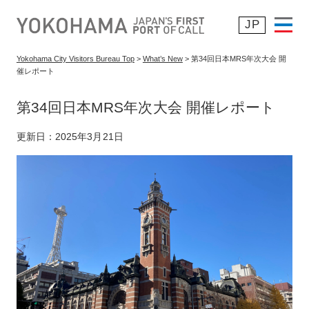
JP
Yokohama City Visitors Bureau Top
>
What’s New
> 第34回日本MRS年次大会 開
催レポート
横浜が選ばれる理由
> Top 8 Reasons
第34回日本MRS年次大会 開催レポート
> 開催実績・開催予定
更新日：2025年3月21日
> 主催者の声
> コンベンションカレンダー
サステナビリティ
支援サービス
プランニング